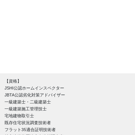
アフリスペック住宅診断、代表の清水です。住宅診断士（JSHI公
認ホームインスペクター）。診断・調査専門の一級建築士と同時
に不動産の取引を理解した宅建士でもあります。住宅に関するお
悩みは人それぞれ。新築（建売り・注文住宅）・中古住宅に限ら
ず不具合はほぼ間違いなく存在しています。私達はインスペクシ
ョンを始める時にまずはその家を好きになることからはじめま
す。不具合と魅力が混在する中、どうやったらその家とより良い
付き合い方が出来るのか。建築と不動産価値のバランスを重視し
た徹底的なホームインスペクションをご提供しています。
【資格】
JSHI公認ホームインスペクター
JBTA公認劣化対策アドバイザー
一級建築士・二級建築士
一級建築施工管理技士
宅地建物取引士
既存住宅状況調査技術者
フラット35適合証明技術者