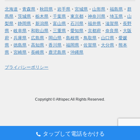
北海道
・
青森県
・
秋田県
・
岩手県
・
宮城県
・
山形県
・
福島県
・
群
馬県
・
茨城県
・
栃木県
・
千葉県
・
東京都
・
神奈川県
・
埼玉県
・
山
梨県
・
静岡県
・
新潟県
・
富山県
・
石川県
・
福井県
・
滋賀県
・
長野
県
・
岐阜県
・
和歌山県
・
三重県
・
愛知県
・
京都府
・
奈良県
・
大阪
府
・
兵庫県
・
広島県
・
岡山県
・
島根県
・
鳥取県
・
山口県
・
愛媛
県
・
徳島県
・
高知県
・
香川県
・
福岡県
・
佐賀県
・
大分県
・
熊本
県
・
宮崎県
・
長崎県
・
鹿児島県
・
沖縄県
プライバシーポリシー
Copyright © Afrispec All Rights Reserved.
タップして電話をかける