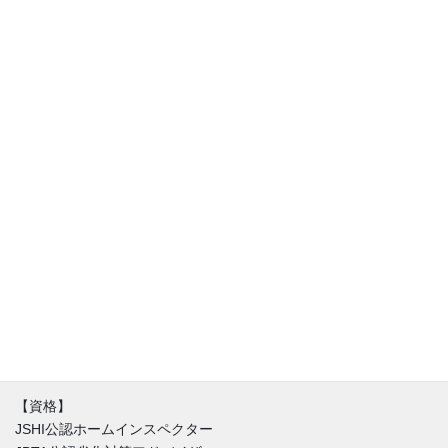
アフリスペック住宅診断、代表の清水です。住宅診断士（JSHI公
認ホームインスペクター）。診断・調査専門の一級建築士と同時
に不動産の取引を理解した宅建士でもあります。住宅に関するお
悩みは人それぞれ。新築（建売り・注文住宅）・中古住宅に限ら
ず不具合はほぼ間違いなく存在しています。私達はインスペクシ
ョンを始める時にまずはその家を好きになることからはじめま
す。不具合と魅力が混在する中、どうやったらその家とより良い
付き合い方が出来るのか。建築と不動産価値のバランスを重視し
た徹底的なホームインスペクションをご提供しています。
【資格】
JSHI公認ホームインスペクター