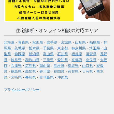
住宅診断・オンライン相談の対応エリア
北海道
・
青森県
・
秋田県
・
岩手県
・
宮城県
・
山形県
・
福島県
・
群
馬県
・
茨城県
・
栃木県
・
千葉県
・
東京都
・
神奈川県
・
埼玉県
・
山
梨県
・
静岡県
・
新潟県
・
富山県
・
石川県
・
福井県
・
滋賀県
・
長野
県
・
岐阜県
・
和歌山県
・
三重県
・
愛知県
・
京都府
・
奈良県
・
大阪
府
・
兵庫県
・
広島県
・
岡山県
・
島根県
・
鳥取県
・
山口県
・
愛媛
県
・
徳島県
・
高知県
・
香川県
・
福岡県
・
佐賀県
・
大分県
・
熊本
県
・
宮崎県
・
長崎県
・
鹿児島県
・
沖縄県
プライバシーポリシー