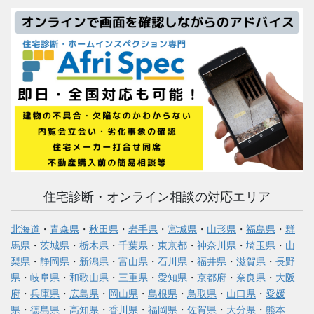
住宅診断・オンライン相談の対応エリア
北海道
・
青森県
・
秋田県
・
岩手県
・
宮城県
・
山形県
・
福島県
・
群
馬県
・
茨城県
・
栃木県
・
千葉県
・
東京都
・
神奈川県
・
埼玉県
・
山
梨県
・
静岡県
・
新潟県
・
富山県
・
石川県
・
福井県
・
滋賀県
・
長野
県
・
岐阜県
・
和歌山県
・
三重県
・
愛知県
・
京都府
・
奈良県
・
大阪
府
・
兵庫県
・
広島県
・
岡山県
・
島根県
・
鳥取県
・
山口県
・
愛媛
県
・
徳島県
・
高知県
・
香川県
・
福岡県
・
佐賀県
・
大分県
・
熊本