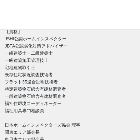
す。不具合と魅力が混在する中、どうやったらその家とより良い
付き合い方が出来るのか。建築と不動産価値のバランスを重視し
た徹底的なホームインスペクションをご提供しています。
【資格】
JSHI公認ホームインスペクター
JBTA公認劣化対策アドバイザー
一級建築士・二級建築士
一級建築施工管理技士
宅地建物取引士
既存住宅状況調査技術者
フラット35適合証明技術者
特定建築物石綿含有建材調査者
一般建築物石綿含有建材調査者
福祉住環境コーディネーター
福祉用具専門相談員
日本ホームインスペクターズ協会 理事
関東エリア部会長
東日本エリア部会長