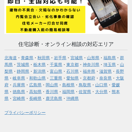
住宅診断・オンライン相談の対応エリア
北海道
・
青森県
・
秋田県
・
岩手県
・
宮城県
・
山形県
・
福島県
・
群
馬県
・
茨城県
・
栃木県
・
千葉県
・
東京都
・
神奈川県
・
埼玉県
・
山
梨県
・
静岡県
・
新潟県
・
富山県
・
石川県
・
福井県
・
滋賀県
・
長野
県
・
岐阜県
・
和歌山県
・
三重県
・
愛知県
・
京都府
・
奈良県
・
大阪
府
・
兵庫県
・
広島県
・
岡山県
・
島根県
・
鳥取県
・
山口県
・
愛媛
県
・
徳島県
・
高知県
・
香川県
・
福岡県
・
佐賀県
・
大分県
・
熊本
県
・
宮崎県
・
長崎県
・
鹿児島県
・
沖縄県
プライバシーポリシー