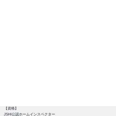
アフリスペック住宅診断、代表の清水です。住宅診断士（JSHI公
認ホームインスペクター）。診断・調査専門の一級建築士と同時
に不動産の取引を理解した宅建士でもあります。住宅に関するお
悩みは人それぞれ。新築（建売り・注文住宅）・中古住宅に限ら
ず不具合はほぼ間違いなく存在しています。私達はインスペクシ
ョンを始める時にまずはその家を好きになることからはじめま
す。不具合と魅力が混在する中、どうやったらその家とより良い
付き合い方が出来るのか。建築と不動産価値のバランスを重視し
た徹底的なホームインスペクションをご提供しています。
【資格】
JSHI公認ホームインスペクター