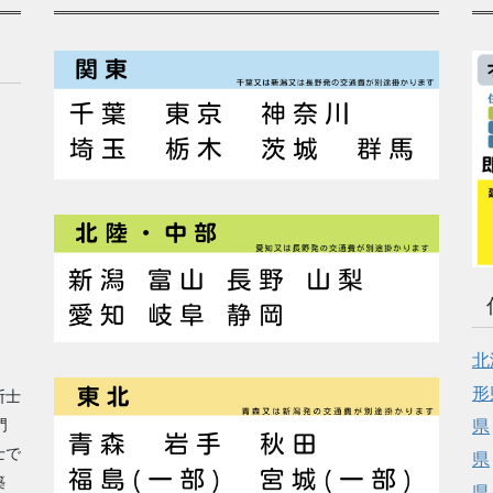
北
形
断士
門
県
士で
県
築
県