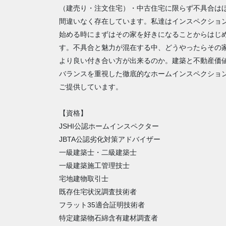
（建売り・注文住宅）・中古住宅に限らず不具合は
間違いなく存在しています。私達はインスペクショ
始める時にまずはその家を好きになることからはじ
す。不具合と魅力が混在する中、どうやったらその
より良い付き合い方が出来るのか。建築と不動産価
バランスを重視した徹底的なホームインスペクショ
ご提供しています。
【資格】
JSHI公認ホームインスペクター
JBTA公認劣化対策アドバイザー
一級建築士・二級建築士
一級建築施工管理技士
宅地建物取引士
既存住宅状況調査技術者
フラット35適合証明技術者
特定建築物石綿含有建材調査者