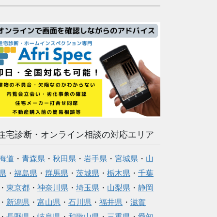
住宅診断・オンライン相談の対応エリア
海道
・
青森県
・
秋田県
・
岩手県
・
宮城県
・
山
県
・
福島県
・
群馬県
・
茨城県
・
栃木県
・
千葉
・
東京都
・
神奈川県
・
埼玉県
・
山梨県
・
静岡
・
新潟県
・
富山県
・
石川県
・
福井県
・
滋賀
・
長野県
・
岐阜県
・
和歌山県
・
三重県
・
愛知