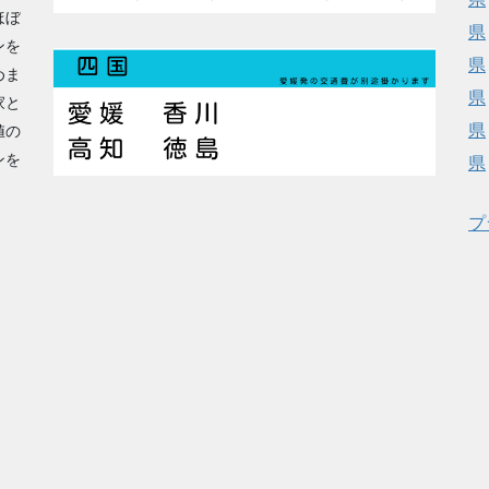
ほぼ
県
ンを
県
めま
県
家と
県
値の
ンを
県
プ