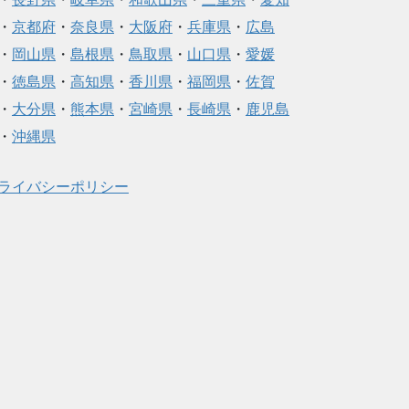
・
京都府
・
奈良県
・
大阪府
・
兵庫県
・
広島
・
岡山県
・
島根県
・
鳥取県
・
山口県
・
愛媛
・
徳島県
・
高知県
・
香川県
・
福岡県
・
佐賀
・
大分県
・
熊本県
・
宮崎県
・
長崎県
・
鹿児島
・
沖縄県
ライバシーポリシー