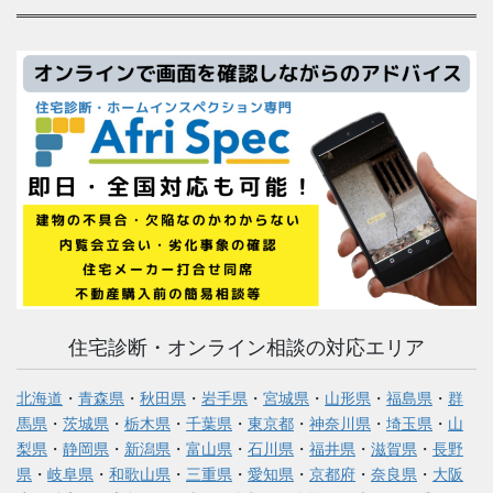
住宅診断・オンライン相談の対応エリア
北海道
・
青森県
・
秋田県
・
岩手県
・
宮城県
・
山形県
・
福島県
・
群
馬県
・
茨城県
・
栃木県
・
千葉県
・
東京都
・
神奈川県
・
埼玉県
・
山
梨県
・
静岡県
・
新潟県
・
富山県
・
石川県
・
福井県
・
滋賀県
・
長野
県
・
岐阜県
・
和歌山県
・
三重県
・
愛知県
・
京都府
・
奈良県
・
大阪