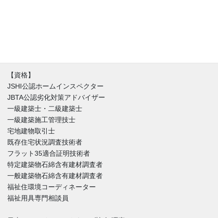
ず不具合はほぼ間違いなく存在しています。私達はインスペクシ
ョンを始める時にまずはその家を好きになることからはじめま
す。不具合と魅力が混在する中、どうやったらその家とより良い
付き合い方が出来るのか。建築と不動産価値のバランスを重視し
た徹底的なホームインスペクションをご提供しています。
【資格】
JSHI公認ホームインスペクター
JBTA公認劣化対策アドバイザー
一級建築士・二級建築士
一級建築施工管理技士
宅地建物取引士
既存住宅状況調査技術者
フラット35適合証明技術者
特定建築物石綿含有建材調査者
一般建築物石綿含有建材調査者
福祉住環境コーディネーター
福祉用具専門相談員