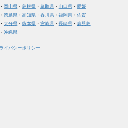
・
岡山県
・
島根県
・
鳥取県
・
山口県
・
愛媛
・
徳島県
・
高知県
・
香川県
・
福岡県
・
佐賀
・
大分県
・
熊本県
・
宮崎県
・
長崎県
・
鹿児島
・
沖縄県
ライバシーポリシー