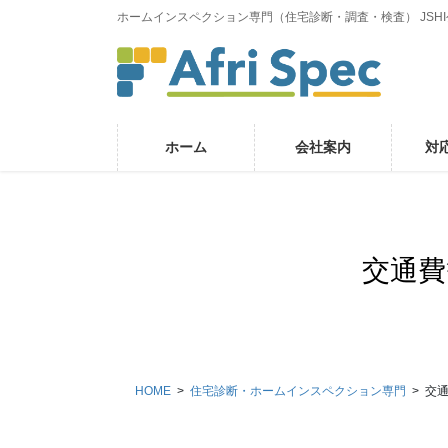
コ
ナ
ホームインスペクション専門（住宅診断・調査・検査） JSH
ン
ビ
テ
ゲ
ン
ー
ツ
シ
に
ョ
ホーム
会社案内
対
移
ン
動
に
移
動
交通費
HOME
住宅診断・ホームインスペクション専門
交通