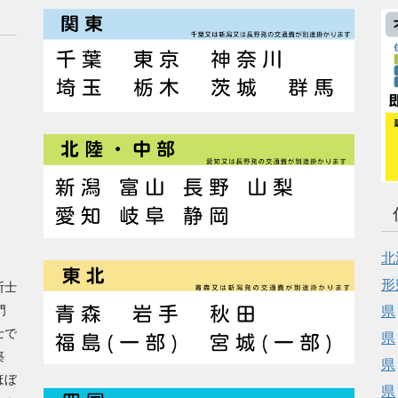
北
形
断士
門
県
士で
県
築
県
ほぼ
県