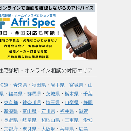
住宅診断・オンライン相談の対応エリア
海道
・
青森県
・
秋田県
・
岩手県
・
宮城県
・
山
県
・
福島県
・
群馬県
・
茨城県
・
栃木県
・
千葉
・
東京都
・
神奈川県
・
埼玉県
・
山梨県
・
静岡
・
新潟県
・
富山県
・
石川県
・
福井県
・
滋賀
・
長野県
・
岐阜県
・
和歌山県
・
三重県
・
愛知
・
京都府
・
奈良県
・
大阪府
・
兵庫県
・
広島