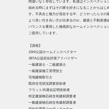
間違いなく存在しています。私達はインスペクショ
始める時にまずはその家を好きになることからはじ
す。不具合と魅力が混在する中、どうやったらその
より良い付き合い方が出来るのか。建築と不動産価
バランスを重視した徹底的なホームインスペクショ
ご提供しています。
【資格】
JSHI公認ホームインスペクター
JBTA公認劣化対策アドバイザー
一級建築士・二級建築士
一級建築施工管理技士
宅地建物取引士
既存住宅状況調査技術者
フラット35適合証明技術者
特定建築物石綿含有建材調査者
一般建築物石綿含有建材調査者
福祉住環境コーディネーター