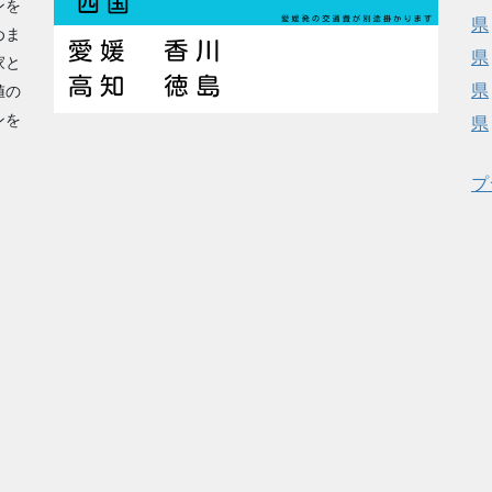
ンを
県
めま
県
家と
県
値の
ンを
県
プ