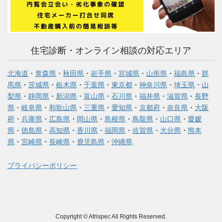
住宅診断・オンライン相談の対応エリア
北海道
・
青森県
・
秋田県
・
岩手県
・
宮城県
・
山形県
・
福島県
・
群
馬県
・
茨城県
・
栃木県
・
千葉県
・
東京都
・
神奈川県
・
埼玉県
・
山
梨県
・
静岡県
・
新潟県
・
富山県
・
石川県
・
福井県
・
滋賀県
・
長野
県
・
岐阜県
・
和歌山県
・
三重県
・
愛知県
・
京都府
・
奈良県
・
大阪
府
・
兵庫県
・
広島県
・
岡山県
・
島根県
・
鳥取県
・
山口県
・
愛媛
県
・
徳島県
・
高知県
・
香川県
・
福岡県
・
佐賀県
・
大分県
・
熊本
県
・
宮崎県
・
長崎県
・
鹿児島県
・
沖縄県
プライバシーポリシー
Copyright © Afrispec All Rights Reserved.