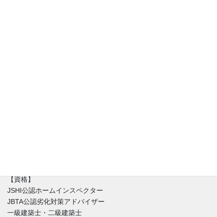
アフリスペック住宅診断、代表の清水です。住宅診断士（JSHI公
認ホームインスペクター）。診断・調査専門の一級建築士と同時
に不動産の取引を理解した宅建士でもあります。住宅に関するお
悩みは人それぞれ。新築（建売り・注文住宅）・中古住宅に限ら
ず不具合はほぼ間違いなく存在しています。私達はインスペクシ
ョンを始める時にまずはその家を好きになることからはじめま
す。不具合と魅力が混在する中、どうやったらその家とより良い
付き合い方が出来るのか。建築と不動産価値のバランスを重視し
た徹底的なホームインスペクションをご提供しています。
【資格】
JSHI公認ホームインスペクター
JBTA公認劣化対策アドバイザー
一級建築士・二級建築士