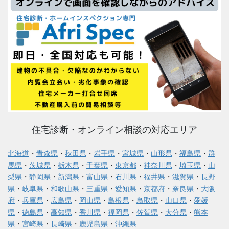
住宅診断・オンライン相談の対応エリア
北海道
・
青森県
・
秋田県
・
岩手県
・
宮城県
・
山形県
・
福島県
・
群
馬県
・
茨城県
・
栃木県
・
千葉県
・
東京都
・
神奈川県
・
埼玉県
・
山
梨県
・
静岡県
・
新潟県
・
富山県
・
石川県
・
福井県
・
滋賀県
・
長野
県
・
岐阜県
・
和歌山県
・
三重県
・
愛知県
・
京都府
・
奈良県
・
大阪
府
・
兵庫県
・
広島県
・
岡山県
・
島根県
・
鳥取県
・
山口県
・
愛媛
県
・
徳島県
・
高知県
・
香川県
・
福岡県
・
佐賀県
・
大分県
・
熊本
県
・
宮崎県
・
長崎県
・
鹿児島県
・
沖縄県