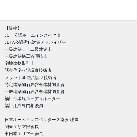
付き合い方が出来るのか。建築と不動産価値のバランスを重視し
た徹底的なホームインスペクションをご提供しています。
【資格】
JSHI公認ホームインスペクター
JBTA公認劣化対策アドバイザー
一級建築士・二級建築士
一級建築施工管理技士
宅地建物取引士
既存住宅状況調査技術者
フラット35適合証明技術者
特定建築物石綿含有建材調査者
一般建築物石綿含有建材調査者
福祉住環境コーディネーター
福祉用具専門相談員
日本ホームインスペクターズ協会 理事
関東エリア部会長
東日本エリア部会長