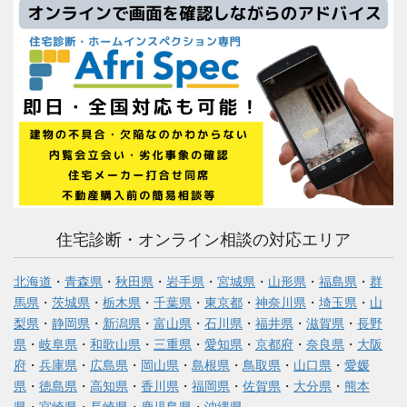
住宅診断・オンライン相談の対応エリア
北海道
・
青森県
・
秋田県
・
岩手県
・
宮城県
・
山形県
・
福島県
・
群
馬県
・
茨城県
・
栃木県
・
千葉県
・
東京都
・
神奈川県
・
埼玉県
・
山
梨県
・
静岡県
・
新潟県
・
富山県
・
石川県
・
福井県
・
滋賀県
・
長野
県
・
岐阜県
・
和歌山県
・
三重県
・
愛知県
・
京都府
・
奈良県
・
大阪
府
・
兵庫県
・
広島県
・
岡山県
・
島根県
・
鳥取県
・
山口県
・
愛媛
県
・
徳島県
・
高知県
・
香川県
・
福岡県
・
佐賀県
・
大分県
・
熊本