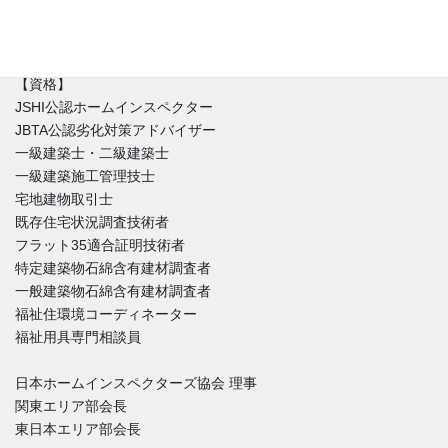
付き合い方が出来るのか。建築と不動産価値のバランスを重視し
た徹底的なホームインスペクションをご提供しています。
【資格】
JSHI公認ホームインスペクター
JBTA公認劣化対策アドバイザー
一級建築士・二級建築士
一級建築施工管理技士
宅地建物取引士
既存住宅状況調査技術者
フラット35適合証明技術者
特定建築物石綿含有建材調査者
一般建築物石綿含有建材調査者
福祉住環境コーディネーター
福祉用具専門相談員
日本ホームインスペクターズ協会 理事
関東エリア部会長
東日本エリア部会長