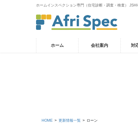
コ
ナ
ホームインスペクション専門（住宅診断・調査・検査） JSH
ン
ビ
テ
ゲ
ン
ー
ツ
シ
に
ョ
ホーム
会社案内
対
移
ン
動
に
移
動
HOME
更新情報一覧
ローン