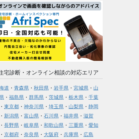
住宅診断・オンライン相談の対応エリア
海道
・
青森県
・
秋田県
・
岩手県
・
宮城県
・
山
県
・
福島県
・
群馬県
・
茨城県
・
栃木県
・
千葉
・
東京都
・
神奈川県
・
埼玉県
・
山梨県
・
静岡
・
新潟県
・
富山県
・
石川県
・
福井県
・
滋賀
・
長野県
・
岐阜県
・
和歌山県
・
三重県
・
愛知
・
京都府
・
奈良県
・
大阪府
・
兵庫県
・
広島