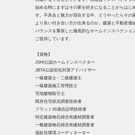
始める時にまずはその家を好きになることからはじ
す。不具合と魅力が混在する中、どうやったらその
より良い付き合い方が出来るのか。建築と不動産価
バランスを重視した徹底的なホームインスペクショ
ご提供しています。
【資格】
JSHI公認ホームインスペクター
JBTA公認劣化対策アドバイザー
一級建築士・二級建築士
一級建築施工管理技士
宅地建物取引士
既存住宅状況調査技術者
フラット35適合証明技術者
特定建築物石綿含有建材調査者
一般建築物石綿含有建材調査者
福祉住環境コーディネーター