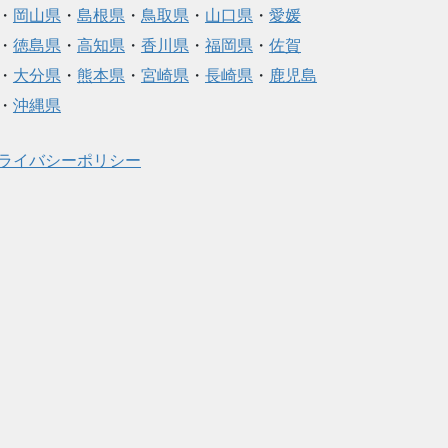
・
岡山県
・
島根県
・
鳥取県
・
山口県
・
愛媛
・
徳島県
・
高知県
・
香川県
・
福岡県
・
佐賀
・
大分県
・
熊本県
・
宮崎県
・
長崎県
・
鹿児島
・
沖縄県
ライバシーポリシー