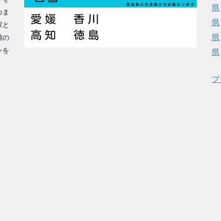
県
めま
県
家と
県
値の
ンを
県
プ