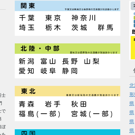
北
形
断士
門
県
士で
県
築
県
ほぼ
県
ンを