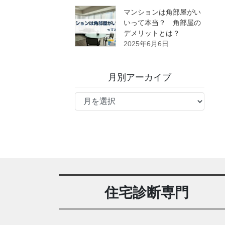
マンションは角部屋がい
いって本当？ 角部屋の
デメリットとは？
2025年6月6日
月別アーカイブ
月
別
ア
ー
カ
イ
ブ
住宅診断専門