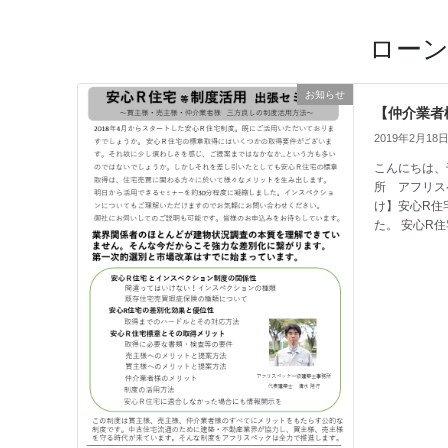
ロー
お知らせ
【仲介業者
2019年2月18
こんにちは、
所 アフリス
け】安心R住
た。 安心R