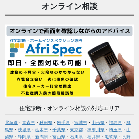
オンライン相談
住宅診断・オンライン相談の対応エリア
北海道
・
青森県
・
秋田県
・
岩手県
・
宮城県
・
山形県
・
福島県
・
群
馬県
・
茨城県
・
栃木県
・
千葉県
・
東京都
・
神奈川県
・
埼玉県
・
山
梨県
・
静岡県
・
新潟県
・
富山県
・
石川県
・
福井県
・
滋賀県
・
長野