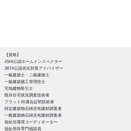
に不動産の取引を理解した宅建士でもあります。住宅に関するお
悩みは人それぞれ。新築（建売り・注文住宅）・中古住宅に限ら
ず不具合はほぼ間違いなく存在しています。私達はインスペクシ
ョンを始める時にまずはその家を好きになることからはじめま
す。不具合と魅力が混在する中、どうやったらその家とより良い
付き合い方が出来るのか。建築と不動産価値のバランスを重視し
た徹底的なホームインスペクションをご提供しています。
【資格】
JSHI公認ホームインスペクター
JBTA公認劣化対策アドバイザー
一級建築士・二級建築士
一級建築施工管理技士
宅地建物取引士
既存住宅状況調査技術者
フラット35適合証明技術者
特定建築物石綿含有建材調査者
一般建築物石綿含有建材調査者
福祉住環境コーディネーター
福祉用具専門相談員