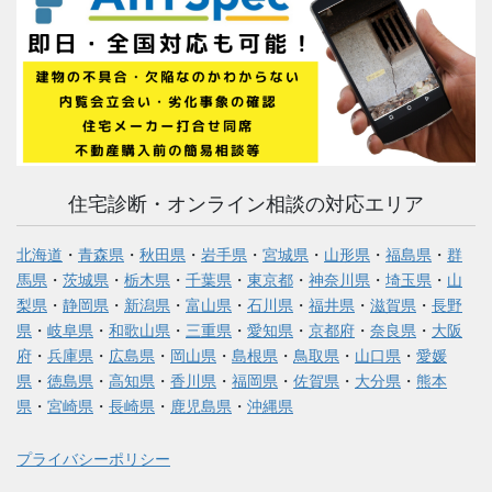
住宅診断・オンライン相談の対応エリア
北海道
・
青森県
・
秋田県
・
岩手県
・
宮城県
・
山形県
・
福島県
・
群
馬県
・
茨城県
・
栃木県
・
千葉県
・
東京都
・
神奈川県
・
埼玉県
・
山
梨県
・
静岡県
・
新潟県
・
富山県
・
石川県
・
福井県
・
滋賀県
・
長野
県
・
岐阜県
・
和歌山県
・
三重県
・
愛知県
・
京都府
・
奈良県
・
大阪
府
・
兵庫県
・
広島県
・
岡山県
・
島根県
・
鳥取県
・
山口県
・
愛媛
県
・
徳島県
・
高知県
・
香川県
・
福岡県
・
佐賀県
・
大分県
・
熊本
県
・
宮崎県
・
長崎県
・
鹿児島県
・
沖縄県
プライバシーポリシー