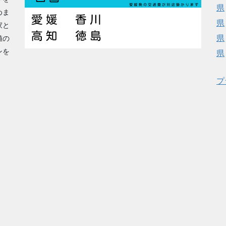
県
めま
県
家と
県
値の
ンを
県
プ