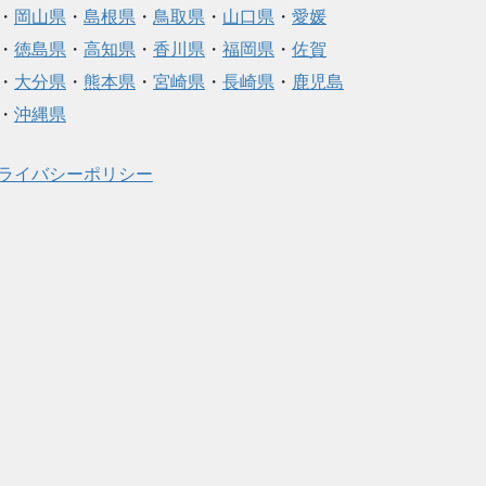
・
岡山県
・
島根県
・
鳥取県
・
山口県
・
愛媛
・
徳島県
・
高知県
・
香川県
・
福岡県
・
佐賀
・
大分県
・
熊本県
・
宮崎県
・
長崎県
・
鹿児島
・
沖縄県
ライバシーポリシー