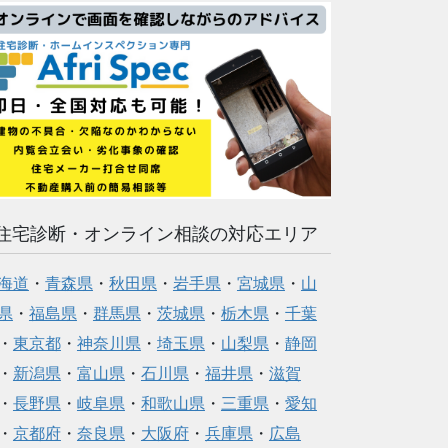
住宅診断・オンライン相談の対応エリア
海道
・
青森県
・
秋田県
・
岩手県
・
宮城県
・
山
県
・
福島県
・
群馬県
・
茨城県
・
栃木県
・
千葉
・
東京都
・
神奈川県
・
埼玉県
・
山梨県
・
静岡
・
新潟県
・
富山県
・
石川県
・
福井県
・
滋賀
・
長野県
・
岐阜県
・
和歌山県
・
三重県
・
愛知
・
京都府
・
奈良県
・
大阪府
・
兵庫県
・
広島