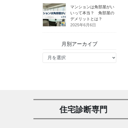
マンションは角部屋がい
いって本当？ 角部屋の
デメリットとは？
2025年6月6日
月別アーカイブ
月
別
ア
ー
カ
イ
ブ
住宅診断専門