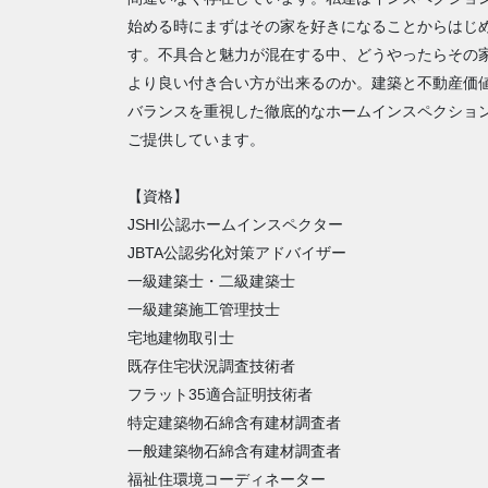
始める時にまずはその家を好きになることからはじ
す。不具合と魅力が混在する中、どうやったらその
より良い付き合い方が出来るのか。建築と不動産価
バランスを重視した徹底的なホームインスペクショ
ご提供しています。
【資格】
JSHI公認ホームインスペクター
JBTA公認劣化対策アドバイザー
一級建築士・二級建築士
一級建築施工管理技士
宅地建物取引士
既存住宅状況調査技術者
フラット35適合証明技術者
特定建築物石綿含有建材調査者
一般建築物石綿含有建材調査者
福祉住環境コーディネーター