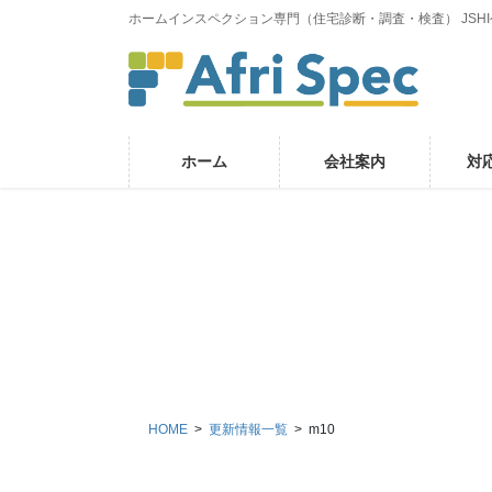
コ
ナ
ホームインスペクション専門（住宅診断・調査・検査） JSH
ン
ビ
テ
ゲ
ン
ー
ツ
シ
に
ョ
ホーム
会社案内
対
移
ン
動
に
移
動
HOME
更新情報一覧
m10