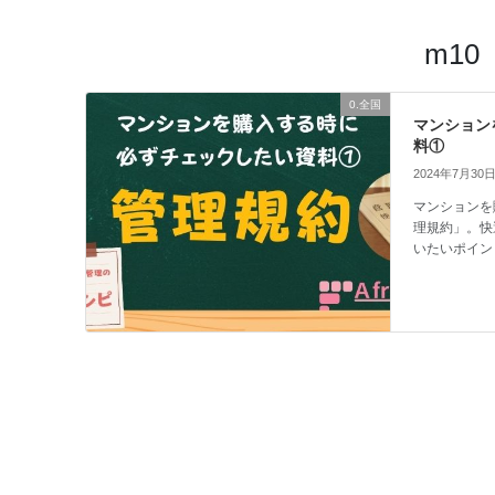
m10
0.全国
マンション
料①
2024年7月30
マンションを
理規約」。快
いたいポイン