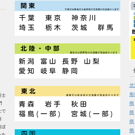
北
形
断士
門
県
士で
県
築
県
ほぼ
県
ンを