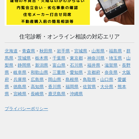
住宅診断・オンライン相談の対応エリア
北海道
・
青森県
・
秋田県
・
岩手県
・
宮城県
・
山形県
・
福島県
・
群
馬県
・
茨城県
・
栃木県
・
千葉県
・
東京都
・
神奈川県
・
埼玉県
・
山
梨県
・
静岡県
・
新潟県
・
富山県
・
石川県
・
福井県
・
滋賀県
・
長野
県
・
岐阜県
・
和歌山県
・
三重県
・
愛知県
・
京都府
・
奈良県
・
大阪
府
・
兵庫県
・
広島県
・
岡山県
・
島根県
・
鳥取県
・
山口県
・
愛媛
県
・
徳島県
・
高知県
・
香川県
・
福岡県
・
佐賀県
・
大分県
・
熊本
県
・
宮崎県
・
長崎県
・
鹿児島県
・
沖縄県
プライバシーポリシー