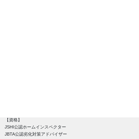
アフリスペック住宅診断、代表の清水です。住宅診断士（JSHI公
認ホームインスペクター）。診断・調査専門の一級建築士と同時
に不動産の取引を理解した宅建士でもあります。住宅に関するお
悩みは人それぞれ。新築（建売り・注文住宅）・中古住宅に限ら
ず不具合はほぼ間違いなく存在しています。私達はインスペクシ
ョンを始める時にまずはその家を好きになることからはじめま
す。不具合と魅力が混在する中、どうやったらその家とより良い
付き合い方が出来るのか。建築と不動産価値のバランスを重視し
た徹底的なホームインスペクションをご提供しています。
【資格】
JSHI公認ホームインスペクター
JBTA公認劣化対策アドバイザー