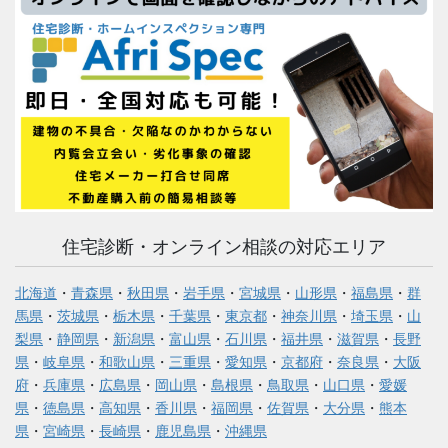
住宅診断・オンライン相談の対応エリア
北海道
・
青森県
・
秋田県
・
岩手県
・
宮城県
・
山形県
・
福島県
・
群
馬県
・
茨城県
・
栃木県
・
千葉県
・
東京都
・
神奈川県
・
埼玉県
・
山
梨県
・
静岡県
・
新潟県
・
富山県
・
石川県
・
福井県
・
滋賀県
・
長野
県
・
岐阜県
・
和歌山県
・
三重県
・
愛知県
・
京都府
・
奈良県
・
大阪
府
・
兵庫県
・
広島県
・
岡山県
・
島根県
・
鳥取県
・
山口県
・
愛媛
県
・
徳島県
・
高知県
・
香川県
・
福岡県
・
佐賀県
・
大分県
・
熊本
県
・
宮崎県
・
長崎県
・
鹿児島県
・
沖縄県