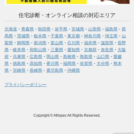
住宅診断・オンライン相談の対応エリア
北海道
・
青森県
・
秋田県
・
岩手県
・
宮城県
・
山形県
・
福島県
・
群
馬県
・
茨城県
・
栃木県
・
千葉県
・
東京都
・
神奈川県
・
埼玉県
・
山
梨県
・
静岡県
・
新潟県
・
富山県
・
石川県
・
福井県
・
滋賀県
・
長野
県
・
岐阜県
・
和歌山県
・
三重県
・
愛知県
・
京都府
・
奈良県
・
大阪
府
・
兵庫県
・
広島県
・
岡山県
・
島根県
・
鳥取県
・
山口県
・
愛媛
県
・
徳島県
・
高知県
・
香川県
・
福岡県
・
佐賀県
・
大分県
・
熊本
県
・
宮崎県
・
長崎県
・
鹿児島県
・
沖縄県
プライバシーポリシー
Copyright © Afrispec All Rights Reserved.