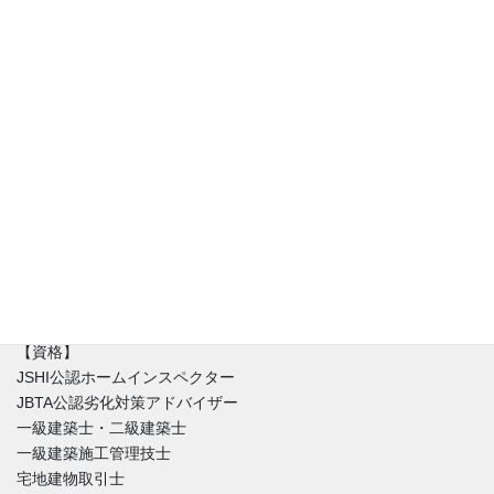
アフリスペック住宅診断、代表の清水です。住宅診断士（JSHI公
認ホームインスペクター）。診断・調査専門の一級建築士と同時
に不動産の取引を理解した宅建士でもあります。住宅に関するお
悩みは人それぞれ。新築（建売り・注文住宅）・中古住宅に限ら
ず不具合はほぼ間違いなく存在しています。私達はインスペクシ
ョンを始める時にまずはその家を好きになることからはじめま
す。不具合と魅力が混在する中、どうやったらその家とより良い
付き合い方が出来るのか。建築と不動産価値のバランスを重視し
た徹底的なホームインスペクションをご提供しています。
【資格】
JSHI公認ホームインスペクター
JBTA公認劣化対策アドバイザー
一級建築士・二級建築士
一級建築施工管理技士
宅地建物取引士