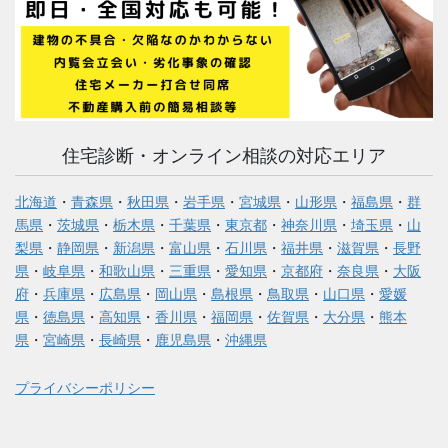
住宅診断・オンライン相談の対応エリア
北海道
・
青森県
・
秋田県
・
岩手県
・
宮城県
・
山形県
・
福島県
・
群
馬県
・
茨城県
・
栃木県
・
千葉県
・
東京都
・
神奈川県
・
埼玉県
・
山
梨県
・
静岡県
・
新潟県
・
富山県
・
石川県
・
福井県
・
滋賀県
・
長野
県
・
岐阜県
・
和歌山県
・
三重県
・
愛知県
・
京都府
・
奈良県
・
大阪
府
・
兵庫県
・
広島県
・
岡山県
・
島根県
・
鳥取県
・
山口県
・
愛媛
県
・
徳島県
・
高知県
・
香川県
・
福岡県
・
佐賀県
・
大分県
・
熊本
県
・
宮崎県
・
長崎県
・
鹿児島県
・
沖縄県
プライバシーポリシー