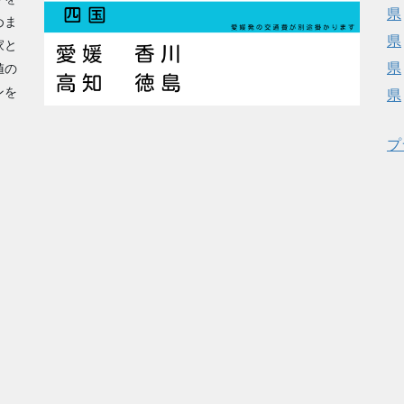
県
めま
県
家と
県
値の
ンを
県
プ