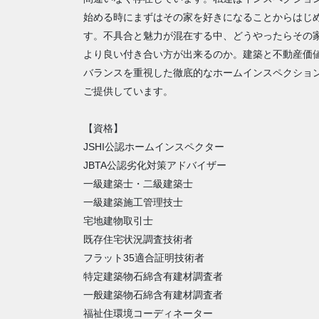
始める時にまずはその家を好きになることからはじ
す。不具合と魅力が混在する中、どうやったらその
より良い付き合い方が出来るのか。建築と不動産価
バランスを重視した徹底的なホームインスペクショ
ご提供しています。
【資格】
JSHI公認ホームインスペクター
JBTA公認劣化対策アドバイザー
一級建築士・二級建築士
一級建築施工管理技士
宅地建物取引士
既存住宅状況調査技術者
フラット35適合証明技術者
特定建築物石綿含有建材調査者
一般建築物石綿含有建材調査者
福祉住環境コーディネーター