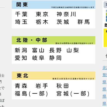
北
形
断士
門
県
士で
県
築
県
ほぼ
県
ンを