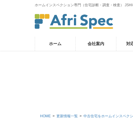
コ
ナ
ホームインスペクション専門（住宅診断・調査・検査） JSH
ン
ビ
テ
ゲ
ン
ー
ツ
シ
に
ョ
ホーム
会社案内
対
移
ン
動
に
移
動
HOME
更新情報一覧
中古住宅をホームインスペク