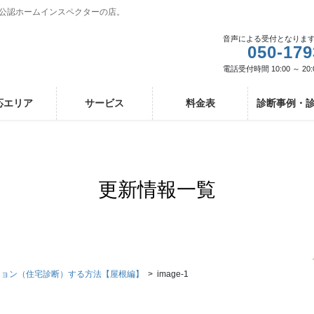
I公認ホームインスペクターの店。
音声による受付となりま
050-179
電話受付時間 10:00 ～ 20:
応エリア
サービス
料金表
診断事例・
更新情報一覧
ション（住宅診断）する方法【屋根編】
image-1