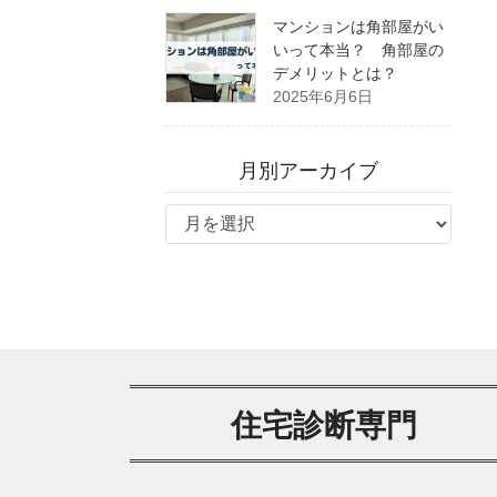
マンションは角部屋がい
いって本当？ 角部屋の
デメリットとは？
2025年6月6日
月別アーカイブ
月
別
ア
ー
カ
イ
ブ
住宅診断専門