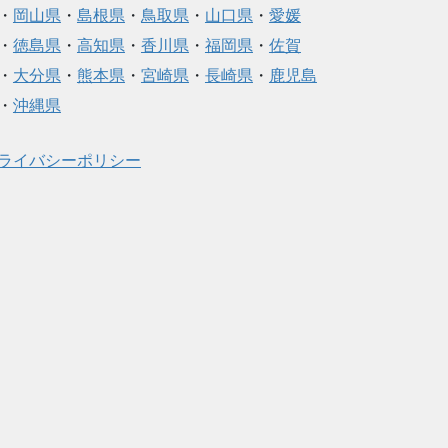
・
岡山県
・
島根県
・
鳥取県
・
山口県
・
愛媛
・
徳島県
・
高知県
・
香川県
・
福岡県
・
佐賀
・
大分県
・
熊本県
・
宮崎県
・
長崎県
・
鹿児島
・
沖縄県
ライバシーポリシー