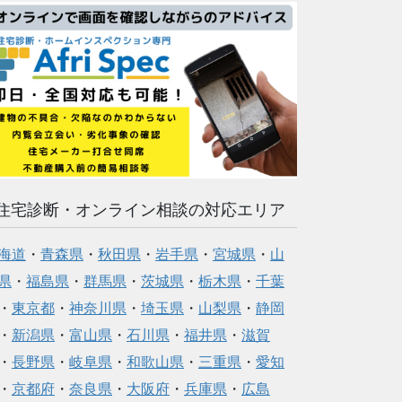
住宅診断・オンライン相談の対応エリア
海道
・
青森県
・
秋田県
・
岩手県
・
宮城県
・
山
県
・
福島県
・
群馬県
・
茨城県
・
栃木県
・
千葉
・
東京都
・
神奈川県
・
埼玉県
・
山梨県
・
静岡
・
新潟県
・
富山県
・
石川県
・
福井県
・
滋賀
・
長野県
・
岐阜県
・
和歌山県
・
三重県
・
愛知
・
京都府
・
奈良県
・
大阪府
・
兵庫県
・
広島