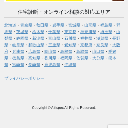
住宅診断・オンライン相談の対応エリア
北海道
・
青森県
・
秋田県
・
岩手県
・
宮城県
・
山形県
・
福島県
・
群
馬県
・
茨城県
・
栃木県
・
千葉県
・
東京都
・
神奈川県
・
埼玉県
・
山
梨県
・
静岡県
・
新潟県
・
富山県
・
石川県
・
福井県
・
滋賀県
・
長野
県
・
岐阜県
・
和歌山県
・
三重県
・
愛知県
・
京都府
・
奈良県
・
大阪
府
・
兵庫県
・
広島県
・
岡山県
・
島根県
・
鳥取県
・
山口県
・
愛媛
県
・
徳島県
・
高知県
・
香川県
・
福岡県
・
佐賀県
・
大分県
・
熊本
県
・
宮崎県
・
長崎県
・
鹿児島県
・
沖縄県
プライバシーポリシー
Copyright © Afrispec All Rights Reserved.