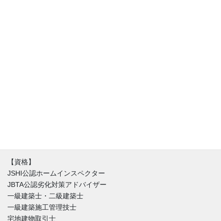
アフリスペック住宅診断、代表の清水です。住宅診断士（JSHI公
認ホームインスペクター）。診断・調査専門の一級建築士と同時
に不動産の取引を理解した宅建士でもあります。住宅に関するお
悩みは人それぞれ。新築（建売り・注文住宅）・中古住宅に限ら
ず不具合はほぼ間違いなく存在しています。私達はインスペクシ
ョンを始める時にまずはその家を好きになることからはじめま
す。不具合と魅力が混在する中、どうやったらその家とより良い
付き合い方が出来るのか。建築と不動産価値のバランスを重視し
た徹底的なホームインスペクションをご提供しています。
【資格】
JSHI公認ホームインスペクター
JBTA公認劣化対策アドバイザー
一級建築士・二級建築士
一級建築施工管理技士
宅地建物取引士