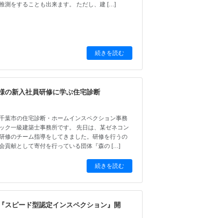
推測をすることも出来ます。 ただし、建 […]
続きを読む
様の新入社員研修に学ぶ住宅診断
千葉市の住宅診断・ホームインスペクション事務
ック一級建築士事務所です。 先日は、某ゼネコン
研修のチーム指導をしてきました。研修を行うの
会貢献として寄付を行っている団体『森の […]
続きを読む
『スピード型認定インスペクション』開