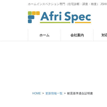
コ
ナ
ホームインスペクション専門（住宅診断・調査・検査） JSH
ン
ビ
テ
ゲ
ン
ー
ツ
シ
に
ョ
ホーム
会社案内
対
移
ン
動
に
移
動
HOME
更新情報一覧
耐震基準適合証明書