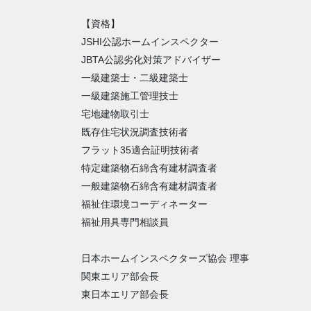
【資格】
JSHI公認ホームインスペクター
JBTA公認劣化対策アドバイザー
一級建築士・二級建築士
一級建築施工管理技士
宅地建物取引士
既存住宅状況調査技術者
フラット35適合証明技術者
特定建築物石綿含有建材調査者
一般建築物石綿含有建材調査者
福祉住環境コーディネーター
福祉用具専門相談員
日本ホームインスペクターズ協会 理事
関東エリア部会長
東日本エリア部会長