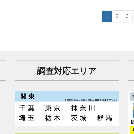
投
ペ
ペ
ペ
1
2
3
稿
ー
ー
ー
ジ
ジ
ジ
の
ペ
ー
ジ
調査対応エリア
送
り