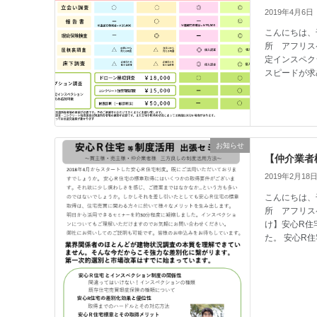
2019年4月6日
こんにちは、
所 アフリス
定インスペク
スピードが求
お知らせ
【仲介業者
2019年2月18
こんにちは、
所 アフリス
け】安心R住
た。 安心R