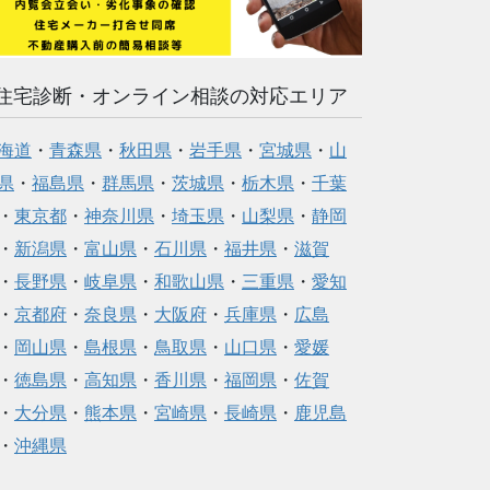
住宅診断・オンライン相談の対応エリア
海道
・
青森県
・
秋田県
・
岩手県
・
宮城県
・
山
県
・
福島県
・
群馬県
・
茨城県
・
栃木県
・
千葉
・
東京都
・
神奈川県
・
埼玉県
・
山梨県
・
静岡
・
新潟県
・
富山県
・
石川県
・
福井県
・
滋賀
・
長野県
・
岐阜県
・
和歌山県
・
三重県
・
愛知
・
京都府
・
奈良県
・
大阪府
・
兵庫県
・
広島
・
岡山県
・
島根県
・
鳥取県
・
山口県
・
愛媛
・
徳島県
・
高知県
・
香川県
・
福岡県
・
佐賀
・
大分県
・
熊本県
・
宮崎県
・
長崎県
・
鹿児島
・
沖縄県