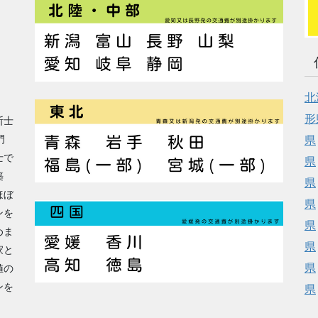
北
形
断士
門
県
士で
県
築
県
ほぼ
県
ンを
県
めま
県
家と
県
値の
ンを
県