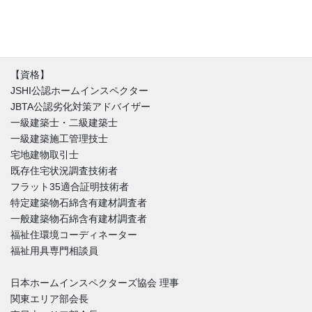
す。不具合と魅力が混在する中、どうやったらその家とより良い
付き合い方が出来るのか。建築と不動産価値のバランスを重視し
た徹底的なホームインスペクションをご提供しています。
【資格】
JSHI公認ホームインスペクター
JBTA公認劣化対策アドバイザー
一級建築士・二級建築士
一級建築施工管理技士
宅地建物取引士
既存住宅状況調査技術者
フラット35適合証明技術者
特定建築物石綿含有建材調査者
一般建築物石綿含有建材調査者
福祉住環境コーディネーター
福祉用具専門相談員
日本ホームインスペクターズ協会 理事
関東エリア部会長