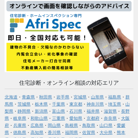
住宅診断・オンライン相談の対応エリア
北海道
・
青森県
・
秋田県
・
岩手県
・
宮城県
・
山形県
・
福島県
・
群
馬県
・
茨城県
・
栃木県
・
千葉県
・
東京都
・
神奈川県
・
埼玉県
・
山
梨県
・
静岡県
・
新潟県
・
富山県
・
石川県
・
福井県
・
滋賀県
・
長野
県
・
岐阜県
・
和歌山県
・
三重県
・
愛知県
・
京都府
・
奈良県
・
大阪
府
・
兵庫県
・
広島県
・
岡山県
・
島根県
・
鳥取県
・
山口県
・
愛媛
県
・
徳島県
・
高知県
・
香川県
・
福岡県
・
佐賀県
・
大分県
・
熊本