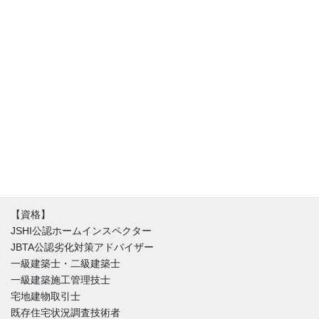
アフリスペック住宅診断、代表の清水です。住宅診断士（JSHI公
認ホームインスペクター）。診断・調査専門の一級建築士と同時
に不動産の取引を理解した宅建士でもあります。住宅に関するお
悩みは人それぞれ。新築（建売り・注文住宅）・中古住宅に限ら
ず不具合はほぼ間違いなく存在しています。私達はインスペクシ
ョンを始める時にまずはその家を好きになることからはじめま
す。不具合と魅力が混在する中、どうやったらその家とより良い
付き合い方が出来るのか。建築と不動産価値のバランスを重視し
た徹底的なホームインスペクションをご提供しています。
【資格】
JSHI公認ホームインスペクター
JBTA公認劣化対策アドバイザー
一級建築士・二級建築士
一級建築施工管理技士
宅地建物取引士
既存住宅状況調査技術者