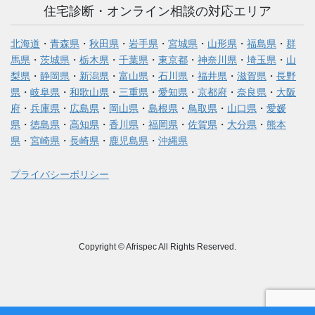
住宅診断・オンライン相談の対応エリア
北海道
・
青森県
・
秋田県
・
岩手県
・
宮城県
・
山形県
・
福島県
・
群
馬県
・
茨城県
・
栃木県
・
千葉県
・
東京都
・
神奈川県
・
埼玉県
・
山
梨県
・
静岡県
・
新潟県
・
富山県
・
石川県
・
福井県
・
滋賀県
・
長野
県
・
岐阜県
・
和歌山県
・
三重県
・
愛知県
・
京都府
・
奈良県
・
大阪
府
・
兵庫県
・
広島県
・
岡山県
・
島根県
・
鳥取県
・
山口県
・
愛媛
県
・
徳島県
・
高知県
・
香川県
・
福岡県
・
佐賀県
・
大分県
・
熊本
県
・
宮崎県
・
長崎県
・
鹿児島県
・
沖縄県
プライバシーポリシー
Copyright © Afrispec All Rights Reserved.