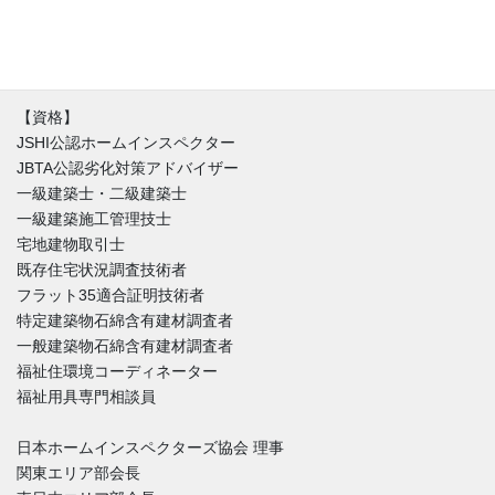
す。不具合と魅力が混在する中、どうやったらその家とより良い
付き合い方が出来るのか。建築と不動産価値のバランスを重視し
た徹底的なホームインスペクションをご提供しています。
【資格】
JSHI公認ホームインスペクター
JBTA公認劣化対策アドバイザー
一級建築士・二級建築士
一級建築施工管理技士
宅地建物取引士
既存住宅状況調査技術者
フラット35適合証明技術者
特定建築物石綿含有建材調査者
一般建築物石綿含有建材調査者
福祉住環境コーディネーター
福祉用具専門相談員
日本ホームインスペクターズ協会 理事
関東エリア部会長