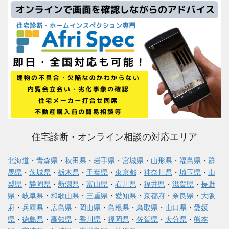
住宅診断・オンライン相談の対応エリア
北海道
・
青森県
・
秋田県
・
岩手県
・
宮城県
・
山形県
・
福島県
・
群
馬県
・
茨城県
・
栃木県
・
千葉県
・
東京都
・
神奈川県
・
埼玉県
・
山
梨県
・
静岡県
・
新潟県
・
富山県
・
石川県
・
福井県
・
滋賀県
・
長野
県
・
岐阜県
・
和歌山県
・
三重県
・
愛知県
・
京都府
・
奈良県
・
大阪
府
・
兵庫県
・
広島県
・
岡山県
・
島根県
・
鳥取県
・
山口県
・
愛媛
県
・
徳島県
・
高知県
・
香川県
・
福岡県
・
佐賀県
・
大分県
・
熊本