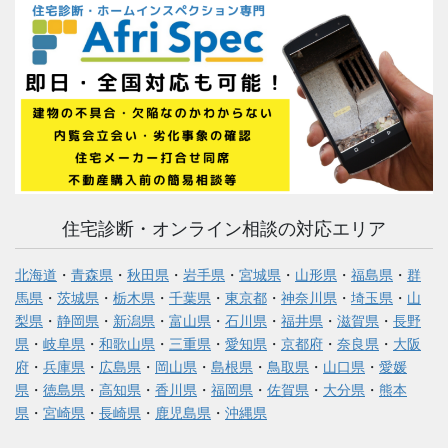
住宅診断・オンライン相談の対応エリア
北海道
・
青森県
・
秋田県
・
岩手県
・
宮城県
・
山形県
・
福島県
・
群
馬県
・
茨城県
・
栃木県
・
千葉県
・
東京都
・
神奈川県
・
埼玉県
・
山
梨県
・
静岡県
・
新潟県
・
富山県
・
石川県
・
福井県
・
滋賀県
・
長野
県
・
岐阜県
・
和歌山県
・
三重県
・
愛知県
・
京都府
・
奈良県
・
大阪
府
・
兵庫県
・
広島県
・
岡山県
・
島根県
・
鳥取県
・
山口県
・
愛媛
県
・
徳島県
・
高知県
・
香川県
・
福岡県
・
佐賀県
・
大分県
・
熊本
県
・
宮崎県
・
長崎県
・
鹿児島県
・
沖縄県