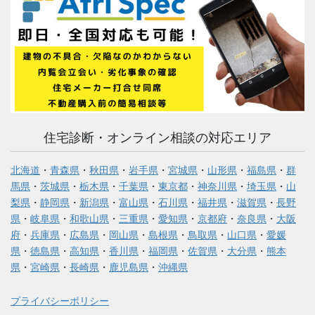
住宅診断・オンライン相談の対応エリア
北海道
・
青森県
・
秋田県
・
岩手県
・
宮城県
・
山形県
・
福島県
・
群
馬県
・
茨城県
・
栃木県
・
千葉県
・
東京都
・
神奈川県
・
埼玉県
・
山
梨県
・
静岡県
・
新潟県
・
富山県
・
石川県
・
福井県
・
滋賀県
・
長野
県
・
岐阜県
・
和歌山県
・
三重県
・
愛知県
・
京都府
・
奈良県
・
大阪
府
・
兵庫県
・
広島県
・
岡山県
・
島根県
・
鳥取県
・
山口県
・
愛媛
県
・
徳島県
・
高知県
・
香川県
・
福岡県
・
佐賀県
・
大分県
・
熊本
県
・
宮崎県
・
長崎県
・
鹿児島県
・
沖縄県
プライバシーポリシー