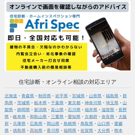
住宅診断・オンライン相談の対応エリア
北海道
・
青森県
・
秋田県
・
岩手県
・
宮城県
・
山形県
・
福島県
・
群
馬県
・
茨城県
・
栃木県
・
千葉県
・
東京都
・
神奈川県
・
埼玉県
・
山
梨県
・
静岡県
・
新潟県
・
富山県
・
石川県
・
福井県
・
滋賀県
・
長野
県
・
岐阜県
・
和歌山県
・
三重県
・
愛知県
・
京都府
・
奈良県
・
大阪
府
・
兵庫県
・
広島県
・
岡山県
・
島根県
・
鳥取県
・
山口県
・
愛媛
県
・
徳島県
・
高知県
・
香川県
・
福岡県
・
佐賀県
・
大分県
・
熊本