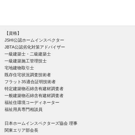
す。不具合と魅力が混在する中、どうやったらその家とより良い
付き合い方が出来るのか。建築と不動産価値のバランスを重視し
た徹底的なホームインスペクションをご提供しています。
【資格】
JSHI公認ホームインスペクター
JBTA公認劣化対策アドバイザー
一級建築士・二級建築士
一級建築施工管理技士
宅地建物取引士
既存住宅状況調査技術者
フラット35適合証明技術者
特定建築物石綿含有建材調査者
一般建築物石綿含有建材調査者
福祉住環境コーディネーター
福祉用具専門相談員
日本ホームインスペクターズ協会 理事
関東エリア部会長