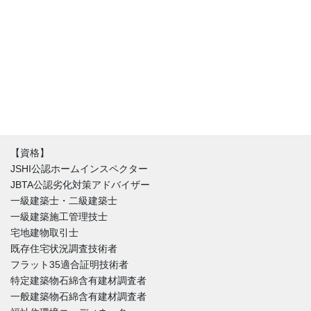
認ホームインスペクター）。診断・調査専門の一級建築士と同時
に不動産の取引を理解した宅建士でもあります。住宅に関するお
悩みは人それぞれ。新築（建売り・注文住宅）・中古住宅に限ら
ず不具合はほぼ間違いなく存在しています。私達はインスペクシ
ョンを始める時にまずはその家を好きになることからはじめま
す。不具合と魅力が混在する中、どうやったらその家とより良い
付き合い方が出来るのか。建築と不動産価値のバランスを重視し
た徹底的なホームインスペクションをご提供しています。
【資格】
JSHI公認ホームインスペクター
JBTA公認劣化対策アドバイザー
一級建築士・二級建築士
一級建築施工管理技士
宅地建物取引士
既存住宅状況調査技術者
フラット35適合証明技術者
特定建築物石綿含有建材調査者
一般建築物石綿含有建材調査者