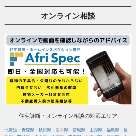
オンライン相談
住宅診断・オンライン相談の対応エリア
北海道
・
青森県
・
秋田県
・
岩手県
・
宮城県
・
山形県
・
福島県
・
群