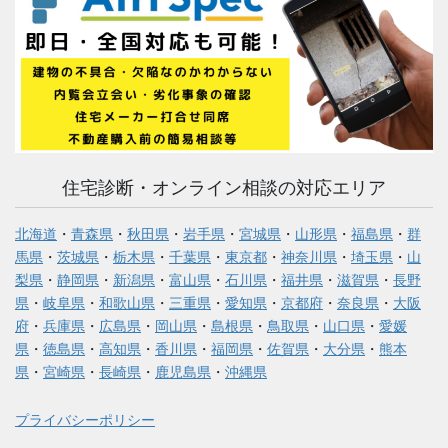
住宅診断・オンライン相談の対応エリア
北海道
・
青森県
・
秋田県
・
岩手県
・
宮城県
・
山形県
・
福島県
・
群
馬県
・
茨城県
・
栃木県
・
千葉県
・
東京都
・
神奈川県
・
埼玉県
・
山
梨県
・
静岡県
・
新潟県
・
富山県
・
石川県
・
福井県
・
滋賀県
・
長野
県
・
岐阜県
・
和歌山県
・
三重県
・
愛知県
・
京都府
・
奈良県
・
大阪
府
・
兵庫県
・
広島県
・
岡山県
・
島根県
・
鳥取県
・
山口県
・
愛媛
県
・
徳島県
・
高知県
・
香川県
・
福岡県
・
佐賀県
・
大分県
・
熊本
県
・
宮崎県
・
長崎県
・
鹿児島県
・
沖縄県
プライバシーポリシー