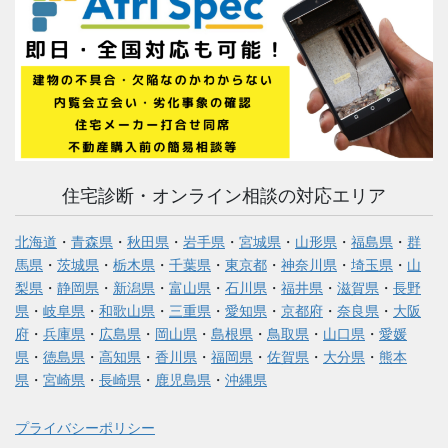
住宅診断・オンライン相談の対応エリア
北海道
・
青森県
・
秋田県
・
岩手県
・
宮城県
・
山形県
・
福島県
・
群
馬県
・
茨城県
・
栃木県
・
千葉県
・
東京都
・
神奈川県
・
埼玉県
・
山
梨県
・
静岡県
・
新潟県
・
富山県
・
石川県
・
福井県
・
滋賀県
・
長野
県
・
岐阜県
・
和歌山県
・
三重県
・
愛知県
・
京都府
・
奈良県
・
大阪
府
・
兵庫県
・
広島県
・
岡山県
・
島根県
・
鳥取県
・
山口県
・
愛媛
県
・
徳島県
・
高知県
・
香川県
・
福岡県
・
佐賀県
・
大分県
・
熊本
県
・
宮崎県
・
長崎県
・
鹿児島県
・
沖縄県
プライバシーポリシー