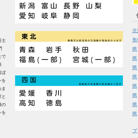
北
形
断士
門
県
士で
県
築
県
ほぼ
県
ンを
県
めま
県
家と
県
値の
ンを
県
プ