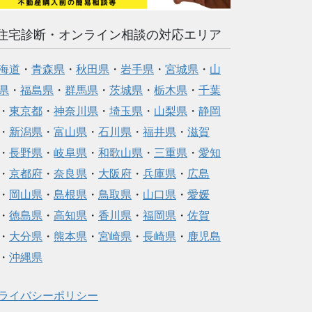
住宅診断・オンライン相談の対応エリア
海道
・
青森県
・
秋田県
・
岩手県
・
宮城県
・
山
県
・
福島県
・
群馬県
・
茨城県
・
栃木県
・
千葉
・
東京都
・
神奈川県
・
埼玉県
・
山梨県
・
静岡
・
新潟県
・
富山県
・
石川県
・
福井県
・
滋賀
・
長野県
・
岐阜県
・
和歌山県
・
三重県
・
愛知
・
京都府
・
奈良県
・
大阪府
・
兵庫県
・
広島
・
岡山県
・
島根県
・
鳥取県
・
山口県
・
愛媛
・
徳島県
・
高知県
・
香川県
・
福岡県
・
佐賀
・
大分県
・
熊本県
・
宮崎県
・
長崎県
・
鹿児島
・
沖縄県
ライバシーポリシー