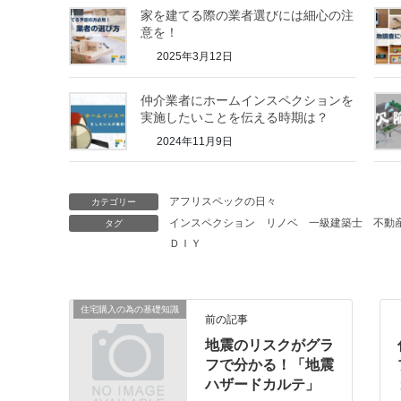
家を建てる際の業者選びには細心の注
意を！
2025年3月12日
仲介業者にホームインスペクションを
実施したいことを伝える時期は？
2024年11月9日
アフリスペックの日々
カテゴリー
インスペクション
リノベ
一級建築士
不動
タグ
ＤＩＹ
住宅購入の為の基礎知識
前の記事
地震のリスクがグラ
フで分かる！「地震
ハザードカルテ」