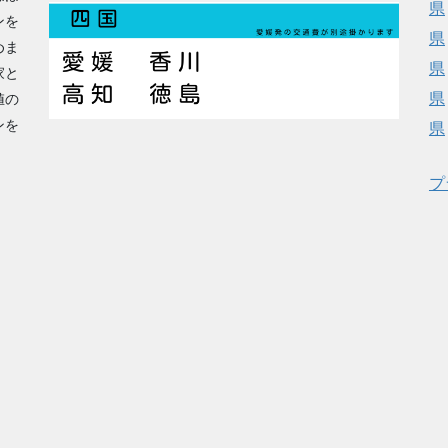
県
ンを
県
めま
県
家と
県
値の
ンを
県
プ