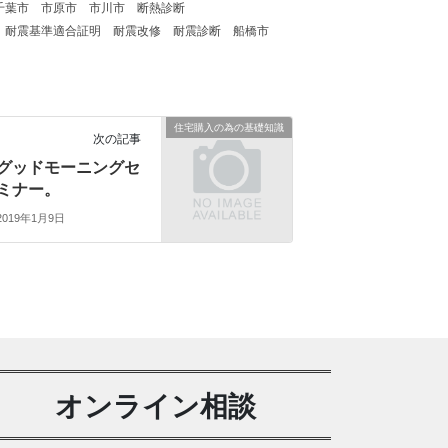
千葉市
市原市
市川市
断熱診断
耐震基準適合証明
耐震改修
耐震診断
船橋市
住宅購入の為の基礎知識
次の記事
グッドモーニングセ
ミナー。
2019年1月9日
オンライン相談