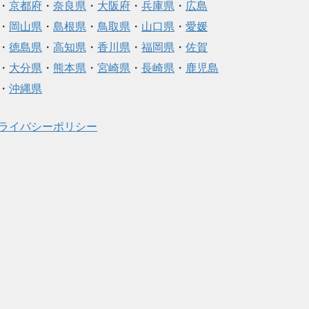
・
京都府
・
奈良県
・
大阪府
・
兵庫県
・
広島
・
岡山県
・
島根県
・
鳥取県
・
山口県
・
愛媛
・
徳島県
・
高知県
・
香川県
・
福岡県
・
佐賀
・
大分県
・
熊本県
・
宮崎県
・
長崎県
・
鹿児島
・
沖縄県
ライバシーポリシー