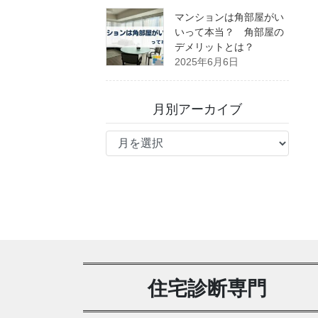
マンションは角部屋がい
いって本当？ 角部屋の
デメリットとは？
2025年6月6日
月別アーカイブ
月
別
ア
ー
カ
イ
ブ
住宅診断専門