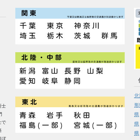
北
形
断士
門
県
士で
県
築
県
ほぼ