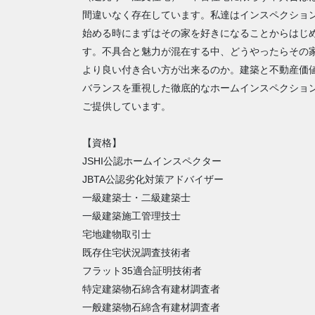
間違いなく存在しています。私達はインスペクショ
始める時にまずはその家を好きになることからはじ
す。不具合と魅力が混在する中、どうやったらその
より良い付き合い方が出来るのか。建築と不動産価
バランスを重視した徹底的なホームインスペクショ
ご提供しています。
【資格】
JSHI公認ホームインスペクター
JBTA公認劣化対策アドバイザー
一級建築士・二級建築士
一級建築施工管理技士
宅地建物取引士
既存住宅状況調査技術者
フラット35適合証明技術者
特定建築物石綿含有建材調査者
一般建築物石綿含有建材調査者