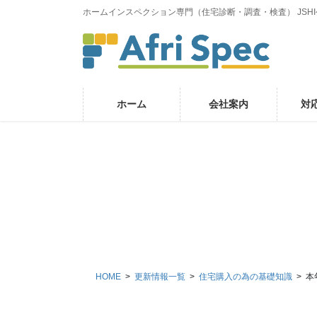
コ
ナ
ホームインスペクション専門（住宅診断・調査・検査） JSH
ン
ビ
テ
ゲ
ン
ー
ツ
シ
に
ョ
ホーム
会社案内
対
移
ン
動
に
移
動
HOME
更新情報一覧
住宅購入の為の基礎知識
本