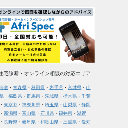
住宅診断・オンライン相談の対応エリア
海道
・
青森県
・
秋田県
・
岩手県
・
宮城県
・
山
県
・
福島県
・
群馬県
・
茨城県
・
栃木県
・
千葉
・
東京都
・
神奈川県
・
埼玉県
・
山梨県
・
静岡
・
新潟県
・
富山県
・
石川県
・
福井県
・
滋賀
・
長野県
・
岐阜県
・
和歌山県
・
三重県
・
愛知