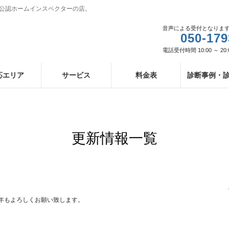
I公認ホームインスペクターの店。
音声による受付となりま
050-179
電話受付時間 10:00 ～ 20:
応エリア
サービス
料金表
診断事例・
更新情報一覧
年もよろしくお願い致します。