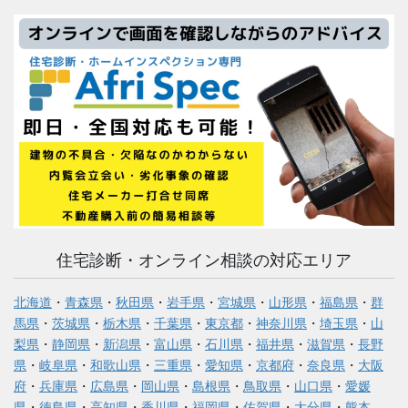
住宅診断・オンライン相談の対応エリア
北海道
・
青森県
・
秋田県
・
岩手県
・
宮城県
・
山形県
・
福島県
・
群
馬県
・
茨城県
・
栃木県
・
千葉県
・
東京都
・
神奈川県
・
埼玉県
・
山
梨県
・
静岡県
・
新潟県
・
富山県
・
石川県
・
福井県
・
滋賀県
・
長野
県
・
岐阜県
・
和歌山県
・
三重県
・
愛知県
・
京都府
・
奈良県
・
大阪
府
・
兵庫県
・
広島県
・
岡山県
・
島根県
・
鳥取県
・
山口県
・
愛媛
県
・
徳島県
・
高知県
・
香川県
・
福岡県
・
佐賀県
・
大分県
・
熊本