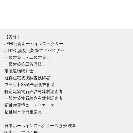
ョンを始める時にまずはその家を好きになることからはじめま
す。不具合と魅力が混在する中、どうやったらその家とより良い
付き合い方が出来るのか。建築と不動産価値のバランスを重視し
た徹底的なホームインスペクションをご提供しています。
【資格】
JSHI公認ホームインスペクター
JBTA公認劣化対策アドバイザー
一級建築士・二級建築士
一級建築施工管理技士
宅地建物取引士
既存住宅状況調査技術者
フラット35適合証明技術者
特定建築物石綿含有建材調査者
一般建築物石綿含有建材調査者
福祉住環境コーディネーター
福祉用具専門相談員
日本ホームインスペクターズ協会 理事
関東エリア部会長